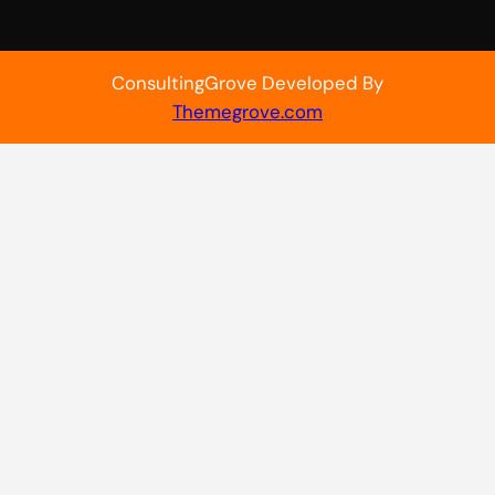
ConsultingGrove Developed By
Themegrove.com