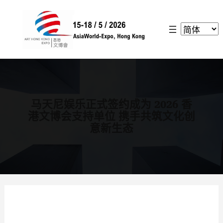
跳
至
内
容
马天尼娱乐正式签约成为 2026 香
港文博会支持单位 携手共筑文化创
意新生态
返回上页 >>