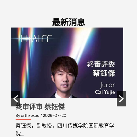
最新消息
终审评审 蔡钰傑
By arthkexpo
/ 2026-07-20
By 
蔡钰傑，副教授，四川传媒学院国际教育学
任
院…
海