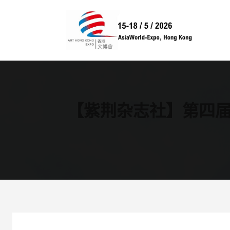
跳
至
内
容
【紫荆杂志社】第四届