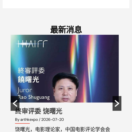
最新消息
终审评委 饶曙光
终
By arthkexpo
/ 2026-07-20
By art
饶曙光，电影理论家，中国电影评论学会会
李庸