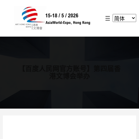
跳
至
内
容
【百度人民网官方账号】第四届香
港文博会举办
返回上页 >>