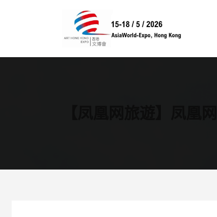
跳
至
内
容
【凤凰网旅遊】凤凰网