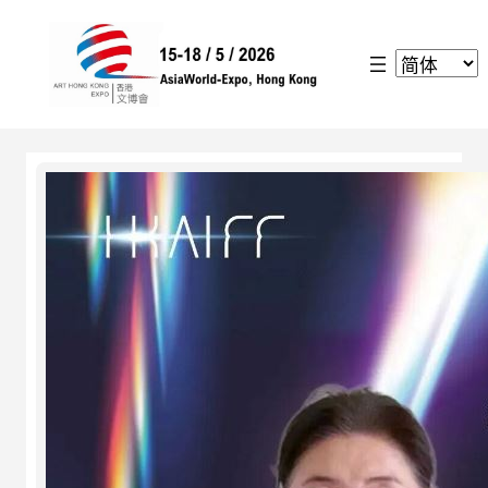
跳
至
内
容