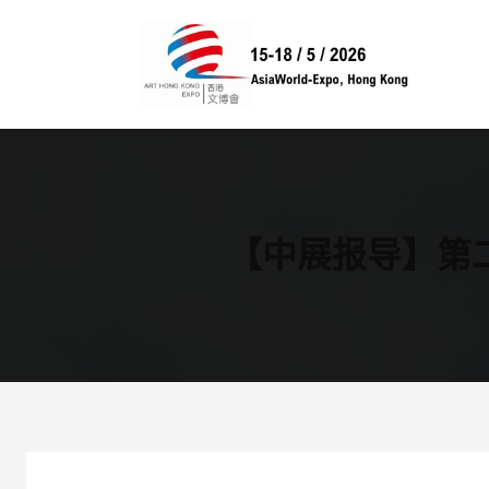
跳
至
内
容
【中展报导】第