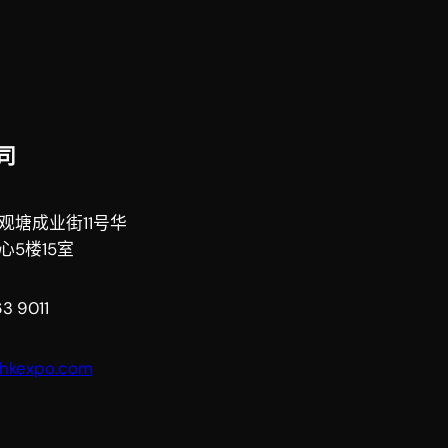
司
观塘成业街11号华
心5楼15室
3 9011
thkexpo.com