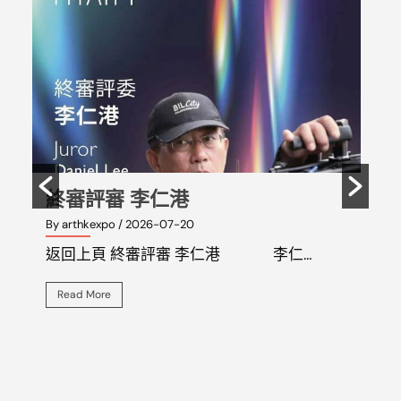
終審評審 霍廷霄
終
By arthkexpo
/ 2026-07-20
By 
返回上頁 終審評審 霍廷霄 霍廷…
返
Read More
R