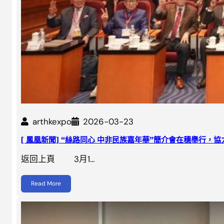
arthkexpo
2026-03-23
[ 鳳凰新聞] “絲路同心 中非民族嘉年華”簡介會在穗舉行，
返回上頁 3月1…
Read More