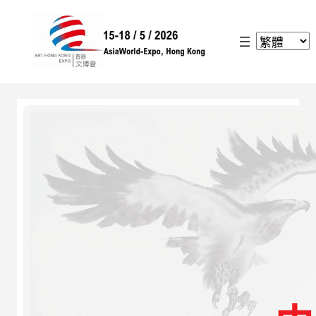
跳
至
主
要
內
容