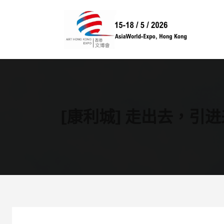
跳
至
主
要
內
容
[康利城] 走出去，引