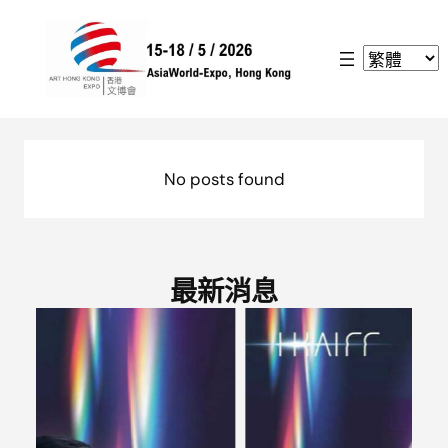
跳
至
主
要
內
容
No posts found
最新消息