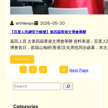
arthkexpo
2026-05-20
【百度人民網官方帳號】第四屆香港文博會舉辦
返回上頁 古第四屆香港文博會舉辦 資料來源：百度
博會首日，首屆山海經(香港)文化周也同步啟幕，本
Read More
1
2
3
…
13
Next Page
S
e
a
r
Categories