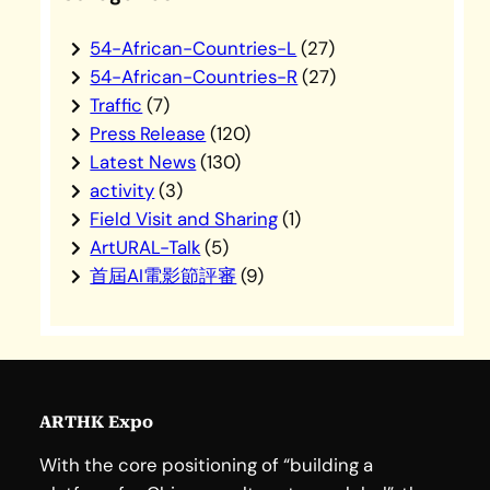
c
h
54-African-Countries-L
(27)
54-African-Countries-R
(27)
Traffic
(7)
Press Release
(120)
Latest News
(130)
activity
(3)
Field Visit and Sharing
(1)
ArtURAL-Talk
(5)
首屆AI電影節評審
(9)
ARTHK Expo
With the core positioning of “building a